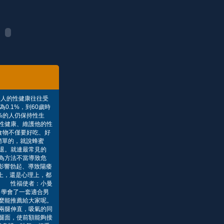
男人的性健康往往受
.1%，到60歲時
5%的人仍保持性生
性健康、維護他的性
食物不僅要好吃、好
簡單的，就說蜂蜜
退。就連最常見的
為方法不當導致危
影響勃起、導致陽痿
上，還是心理上，都
珈 性福使者：小曼
，學會了一套適合男
麼能推薦給大家呢。
兩腿伸直，吸氣的同
腿面，使前額能夠接