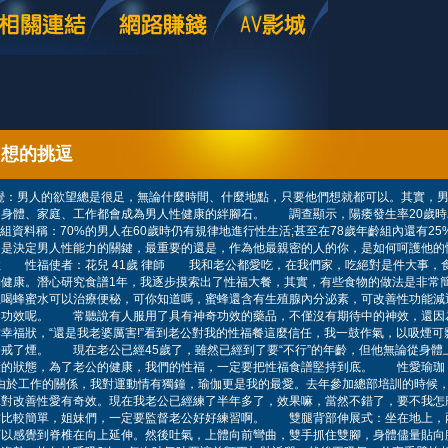
幻想的挑逗
覺：男人的欲望總是很足，無論什麼時間、什麼地點，只要他們想就都可以。其實，
身體、家庭、工作都會成為男人性健康的絆腳石。 調查顯示，陽痿發生率20歲時為0
一組資料稱：70%的男人在60歲時仍有規律地進行性生活;甚至在78歲年齡組內還有2
不是決定男人性能力的關鍵，最重要的還是，作為他最親密的人的你，是如何呵護他的
 性福使者：花兒 41歲 律師 我和老公都愛吃，在我們家，吃絕對是件大事，
健康。潛心研究食譜1年，我逐步摸索出了性福大餐，其實，有些食物的做法是非常
上喝蜂蜜水可以治療便秘，可你知道嗎，蜜蜂還含有生殖腺內分泌素，可改善性功能減
的功效呢。 常聽說有人服用了具有神奇功效的藥品，不僅沒有期待中的神效，還因
幸福狀，“還是我老婆厲害!”看到老公對我的性福餐這麼信任，我一鼓作氣，以吸煙可
戒了煙。 現在老公已經45歲了，雖然已經到了要“不行”的年齡，但他無論從身體
康的狀態，為了老公的健康，我們的性福，一定要把性福食譜堅持到底。 性愛瑜
由於工作的關係，我對運動情有獨鐘，瑜伽更是我的最愛。去年參加總部培訓的時候
說對改善性愛有奇效。現在我老公已經練了半年多了，效果嘛，當然不錯了，要不我怎
作比較簡單，姐妹們，一定要監督老公好好練習啊。 雙腿背部伸展式：坐在地上，
可以感覺到脊椎在向上延伸。然後吐氣，上體向前彎曲，雙手抓住雙腳，身體儘量貼向