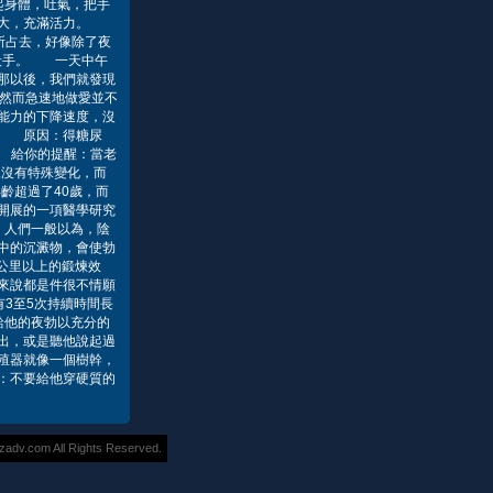
起身體，吐氣，把手
量加大，充滿活力。
所占去，好像除了夜
福殺手。 一天中午
那以後，我們就發現
，然而急速地做愛並不
能力的下降速度，沒
準 原因：得糖尿
 給你的提醒：當老
況沒有特殊變化，而
齡超過了40歲，而
開展的一項醫學研究
。人們一般以為，陰
中的沉澱物，會使勃
公里以上的鍛煉效
來說都是件很不情願
3至5次持續時間長
給他的夜勃以充分的
出，或是聽他說起過
殖器就像一個樹幹，
：不要給他穿硬質的
.com All Rights Reserved.