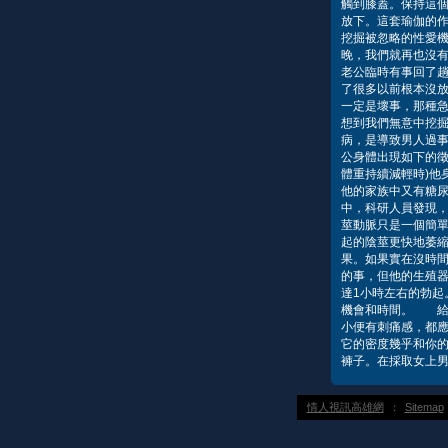
觸到膝蓋。保持這個
放下。這套瑜伽的
挖掘被忽略的性愛機
晚，我們就再也沒
老公臨時有事回了
了很多以前根本沒放
一定是壞事，那種
想到我們無意中挖
病，是導致男人過
公身體出現如下的徵
體重持續減輕時)他
他的家族中又有糖
中，科研人員發現，
莖動脈只是一個簡
起的陰莖更快地萎縮
果。如果實在沒時
的事，但他的生殖器
達1小時左右的勃起
機會和時間。 給
小便有刺痛感，都
它的密度幾乎和你
褲子。在採取女上男
情人視訊高雄網
：
Sitemap