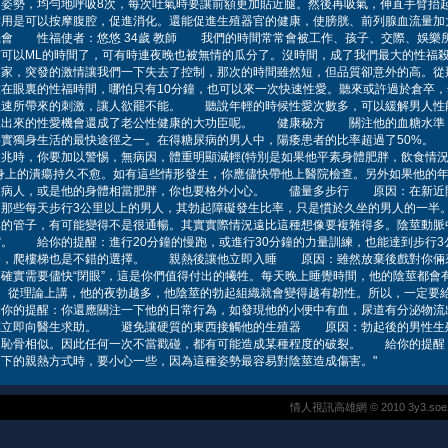
姿勢，均勻地呼吸8次，每次吐氣時要讓前額更加貼近腿。然後再吸氣，伸直手臂抬
作用是可以按摩腹腔，促進消化。還能促進生殖器官的健康，使膀胱、前列腺血流
會 性福使者：悠悠 34歲 教師 我們的時間常常會被工作、孩子、交際、娛樂
有可以ML的時間了，可有時連夜晚也被無情的瓜分了。沒時間，成了我們最大的性
趟家，突發的激情讓我們一下失去了控制，那次的時間雖然短，但品質卻意外的高。從
在眼裏的性福時間，哪怕只有10分鐘，也可以來一次快速性愛。聽來或許過於倉卒
急速所帶來的刺激，讓人欲罷不能。 聽說年輕的時候性愛次數多，可以緩解男人性
掘出來的性愛機會還成了老公性健康的大功臣呢。 健康秘方 關注他的血糖水
事實獨身生活的最快途徑之一。在得糖尿病的男人中，陽痿患者的比率超過了50%。
兆時，你要加以警惕，無病因，體重明顯減輕(特別是如果他平素身體肥胖，飲食情
身上的潰瘍持久不愈。如有這些情形發生，你應儘快帶他上醫院檢查。另外如果他的年
尿病人，或是他的身體相當肥胖，你也要格外小心。 儘量多步行 原因：在新近
那些每天步行3公里以上的男人，其勃起障礙發生比率，只是慣於久坐的男人的一半
單的管子，有可能變得不是很通暢。其實實際情況遠比這種想像要複雜得多。陰莖動脈
。 給你的提醒：進行20分鐘的慢跑，或進行30分鐘的力量訓練，也能達到步行3
間，爬樓梯也是不錯的選擇。 親熱後讓他立即入睡 原因：雖然放棄後戲對你倆
確實需要儘快“閉眼”，這是你們值得付出的犧牲。每天晚上睡覺時間，他的陰莖都會有
。從理論上講，他的夜勃越多，他陰莖的勃起組織就會變得越有韌性。所以，一定要
你的提醒：你還應關注一下他的日常行為，如發現他的小便中有血，尿道有分泌物流
應立即向醫生求助。 避免讓硬質的東西接觸他的生殖器 原因：勃起後的男性生
的恥骨相似。因此任何一次不當戳碰，都有可能造成某種程度的破裂。 給你的提醒
下的親熱方式時，要小心一些，因為這種姿勢最容易對陰莖造成傷害。"
情人視訊高雄網 © 2010 3y3.soezadv